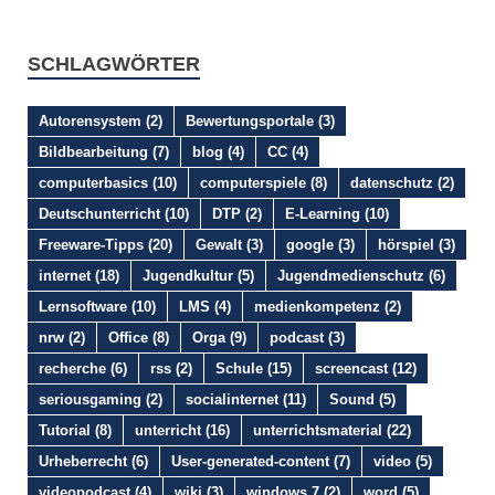
SCHLAGWÖRTER
Autorensystem
(2)
Bewertungsportale
(3)
Bildbearbeitung
(7)
blog
(4)
CC
(4)
computerbasics
(10)
computerspiele
(8)
datenschutz
(2)
Deutschunterricht
(10)
DTP
(2)
E-Learning
(10)
Freeware-Tipps
(20)
Gewalt
(3)
google
(3)
hörspiel
(3)
internet
(18)
Jugendkultur
(5)
Jugendmedienschutz
(6)
Lernsoftware
(10)
LMS
(4)
medienkompetenz
(2)
nrw
(2)
Office
(8)
Orga
(9)
podcast
(3)
recherche
(6)
rss
(2)
Schule
(15)
screencast
(12)
seriousgaming
(2)
socialinternet
(11)
Sound
(5)
Tutorial
(8)
unterricht
(16)
unterrichtsmaterial
(22)
Urheberrecht
(6)
User-generated-content
(7)
video
(5)
videopodcast
(4)
wiki
(3)
windows 7
(2)
word
(5)