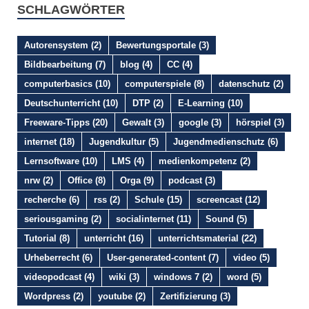
SCHLAGWÖRTER
Autorensystem
(2)
Bewertungsportale
(3)
Bildbearbeitung
(7)
blog
(4)
CC
(4)
computerbasics
(10)
computerspiele
(8)
datenschutz
(2)
Deutschunterricht
(10)
DTP
(2)
E-Learning
(10)
Freeware-Tipps
(20)
Gewalt
(3)
google
(3)
hörspiel
(3)
internet
(18)
Jugendkultur
(5)
Jugendmedienschutz
(6)
Lernsoftware
(10)
LMS
(4)
medienkompetenz
(2)
nrw
(2)
Office
(8)
Orga
(9)
podcast
(3)
recherche
(6)
rss
(2)
Schule
(15)
screencast
(12)
seriousgaming
(2)
socialinternet
(11)
Sound
(5)
Tutorial
(8)
unterricht
(16)
unterrichtsmaterial
(22)
Urheberrecht
(6)
User-generated-content
(7)
video
(5)
videopodcast
(4)
wiki
(3)
windows 7
(2)
word
(5)
Wordpress
(2)
youtube
(2)
Zertifizierung
(3)