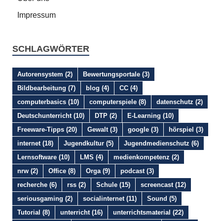
Impressum
SCHLAGWÖRTER
Autorensystem
(2)
Bewertungsportale
(3)
Bildbearbeitung
(7)
blog
(4)
CC
(4)
computerbasics
(10)
computerspiele
(8)
datenschutz
(2)
Deutschunterricht
(10)
DTP
(2)
E-Learning
(10)
Freeware-Tipps
(20)
Gewalt
(3)
google
(3)
hörspiel
(3)
internet
(18)
Jugendkultur
(5)
Jugendmedienschutz
(6)
Lernsoftware
(10)
LMS
(4)
medienkompetenz
(2)
nrw
(2)
Office
(8)
Orga
(9)
podcast
(3)
recherche
(6)
rss
(2)
Schule
(15)
screencast
(12)
seriousgaming
(2)
socialinternet
(11)
Sound
(5)
Tutorial
(8)
unterricht
(16)
unterrichtsmaterial
(22)