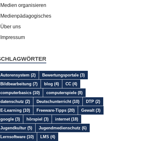
Medien organisieren
Medienpädagogisches
Über uns
Impressum
SCHLAGWÖRTER
Autorensystem
(2)
Bewertungsportale
(3)
Bildbearbeitung
(7)
blog
(4)
CC
(4)
computerbasics
(10)
computerspiele
(8)
datenschutz
(2)
Deutschunterricht
(10)
DTP
(2)
E-Learning
(10)
Freeware-Tipps
(20)
Gewalt
(3)
google
(3)
hörspiel
(3)
internet
(18)
Jugendkultur
(5)
Jugendmedienschutz
(6)
Lernsoftware
(10)
LMS
(4)