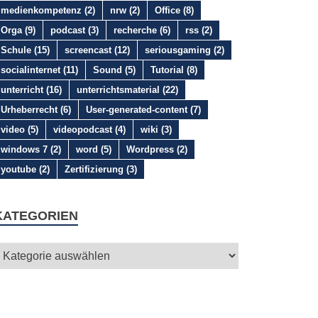
medienkompetenz
(2)
nrw
(2)
Office
(8)
Orga
(9)
podcast
(3)
recherche
(6)
rss
(2)
Schule
(15)
screencast
(12)
seriousgaming
(2)
socialinternet
(11)
Sound
(5)
Tutorial
(8)
unterricht
(16)
unterrichtsmaterial
(22)
Urheberrecht
(6)
User-generated-content
(7)
video
(5)
videopodcast
(4)
wiki
(3)
windows 7
(2)
word
(5)
Wordpress
(2)
youtube
(2)
Zertifizierung
(3)
KATEGORIEN