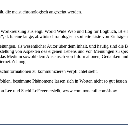
hält, die meist chronologisch angezeigt werden.
 Wortkreuzung aus engl. World Wide Web und Log für Logbuch, ist ein a
s“, d. h. eine lange, abwärts chronologisch sortierte Liste von Einträ
itungen, als wesentlicher Autor über dem Inhalt, und häufig sind die Be
stellung von Aspekten des eigenen Lebens und von Meinungen zu spe
nn das Medium sowohl dem Austausch von Informationen, Gedanken und
ternet-Zeitung.
chinformationen zu kommunizieren verpflichtet sieht.
ohlen, bestimmte Phänomene lassen sich in Worten nicht so gut fassen 
 von Lee und Sachi LeFever erstellt, www.commoncraft.com/show