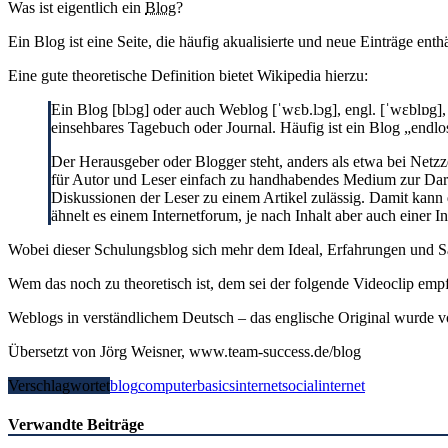
Was ist eigentlich ein
Blog
?
Ein Blog ist eine Seite, die häufig akualisierte und neue Einträge ent
Eine gute theoretische Definition bietet Wikipedia hierzu:
Ein Blog [blɔg] oder auch Weblog [ˈwɛb.lɔg], engl. [ˈwɛblɒg],
einsehbares Tagebuch oder Journal. Häufig ist ein Blog „endlo
Der Herausgeber oder Blogger steht, anders als etwa bei Netzze
für Autor und Leser einfach zu handhabendes Medium zur Dar
Diskussionen der Leser zu einem Artikel zulässig. Damit ka
ähnelt es einem Internetforum, je nach Inhalt aber auch einer In
Wobei dieser Schulungsblog sich mehr dem Ideal, Erfahrungen und Sa
Wem das noch zu theoretisch ist, dem sei der folgende Videoclip empf
Weblogs in verständlichem Deutsch – das englische Original wurde
Übersetzt von Jörg Weisner, www.team-success.de/blog
Verschlagwortet
blog
computerbasics
internet
socialinternet
Verwandte Beiträge