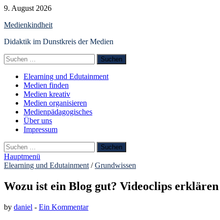
Zum
9. August 2026
Inhalt
Medienkindheit
springen
Didaktik im Dunstkreis der Medien
Suchen
nach:
Elearning und Edutainment
Medien finden
Medien kreativ
Medien organisieren
Medienpädagogisches
Über uns
Impressum
Suchen
nach:
Hauptmenü
Elearning und Edutainment
/
Grundwissen
Wozu ist ein Blog gut? Videoclips erklären 
by
daniel
-
Ein Kommentar