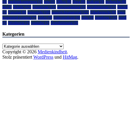
(4)
medienkompetenz
(2)
nrw
(2)
Office
(8)
Orga
(9)
podcast
(3)
recherche
(6)
rss
(2)
Schule
(15)
screencast
(12)
seriousgaming
(2)
socialinternet
(11)
Sound
(5)
Tutorial
(8)
unterricht
(16)
unterrichtsmaterial
(22)
Urheberrecht
(6)
User-
generated-content
(7)
video
(5)
videopodcast
(4)
wiki
(3)
windows 7
(2)
word
(5)
Wordpress
(2)
youtube
(2)
Zertifizierung
(3)
Kategorien
Kategorien
Copyright © 2026
Medienkindheit
.
Stolz präsentiert
WordPress
und
HitMag
.