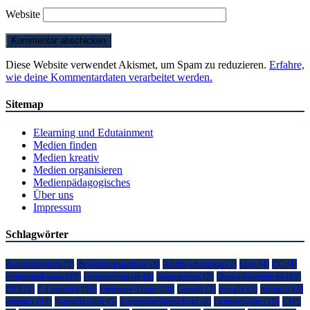
Website
Diese Website verwendet Akismet, um Spam zu reduzieren.
Erfahre,
wie deine Kommentardaten verarbeitet werden.
Sitemap
Elearning und Edutainment
Medien finden
Medien kreativ
Medien organisieren
Medienpädagogisches
Über uns
Impressum
Schlagwörter
Autorensystem
(2)
Bewertungsportale
(3)
Bildbearbeitung
(7)
blog
(4)
CC
(4)
computerbasics
(10)
computerspiele
(8)
datenschutz
(2)
Deutschunterricht
(10)
DTP
(2)
E-Learning
(10)
Freeware-Tipps
(20)
Gewalt
(3)
google
(3)
hörspiel
(3)
internet
(18)
Jugendkultur
(5)
Jugendmedienschutz
(6)
Lernsoftware
(10)
LMS