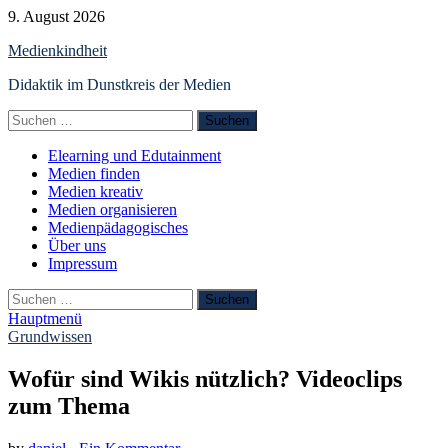
Zum
9. August 2026
Inhalt
Medienkindheit
springen
Didaktik im Dunstkreis der Medien
Suchen
nach:
Elearning und Edutainment
Medien finden
Medien kreativ
Medien organisieren
Medienpädagogisches
Über uns
Impressum
Suchen
nach:
Hauptmenü
Grundwissen
Wofür sind Wikis nützlich? Videoclips
zum Thema