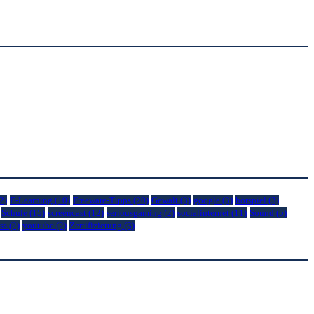
2)
E-Learning
(10)
Freeware-Tipps
(20)
Gewalt
(3)
google
(3)
hörspiel
(3)
Schule
(15)
screencast
(12)
seriousgaming
(2)
socialinternet
(11)
Sound
(5)
ss
(2)
youtube
(2)
Zertifizierung
(3)