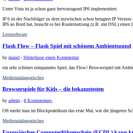
Unter Vista ist ja schon ganz hervorragend IP6 implementiert.
IP 6 ist der Nachfolger zu dem inzwischen schon betagten IP Version 
IP6 an Bord hat, braucht es bei Routernutzung (z.B. mit DSL) einen 
Lernsoftware
Flash Flow – Flash Spiel mit schönem Ambientsound
by
daniel
-
Hinterlasse einen Kommentar
ein sehr schönes entspanntes Spiel, das Flow! Browserspiel mit Ambient
Medienpädagogisches
Browserspiele für Kids – die bekanntesten
by
admin
-
8 Kommentare.
Oft merkt man im Blockpraktikum das erste Mal, wie die jüngeren Sch
Medienpädagogisches
Europäischer Computerführerschein (ECDL) kann k