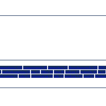
mputerbasics
(10)
computerspiele
(8)
datenschutz
(2)
Deutschunterricht
(10)
DTP
(
)
medienkompetenz
(2)
nrw
(2)
Office
(8)
Orga
(9)
podcast
(3)
recherche
(6)
rss
(2)
ed-content
(7)
video
(5)
videopodcast
(4)
wiki
(3)
windows 7
(2)
word
(5)
Wordpre