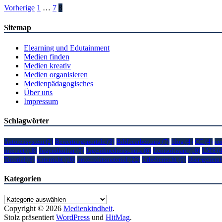
Seitennummerierung
Vorherige
1
…
7
8
der
Sitemap
Beiträge
Elearning und Edutainment
Medien finden
Medien kreativ
Medien organisieren
Medienpädagogisches
Über uns
Impressum
Schlagwörter
Autorensystem
(2)
Bewertungsportale
(3)
Bildbearbeitung
(7)
blog
(4)
CC
(4)
co
internet
(18)
Jugendkultur
(5)
Jugendmedienschutz
(6)
Lernsoftware
(10)
LMS
(4
Tutorial
(8)
unterricht
(16)
unterrichtsmaterial
(22)
Urheberrecht
(6)
User-generat
Kategorien
Kategorien
Copyright © 2026
Medienkindheit
.
Stolz präsentiert
WordPress
und
HitMag
.