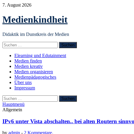
Zum
7. August 2026
Inhalt
springen
Medienkindheit
Didaktik im Dunstkreis der Medien
Suchen
nach:
Elearning und Edutainment
Medien finden
Medien kreativ
Medien organisieren
Medienpädagogisches
Über uns
Impressum
Suchen
nach:
Hauptmenü
Allgemein
IPv6 unter Vista abschalten.. bei alten Routern sinnvo
by
admin
-
2 Kommentare.