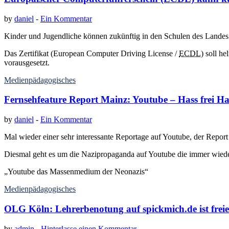
by
daniel
-
Ein Kommentar
Kinder und Jugendliche können zukünftig in den Schulen des Landes
Das Zertifikat (European Computer Driving License /
ECDL
) soll h
vorausgesetzt.
Medienpädagogisches
Fernsehfeature Report Mainz: Youtube – Hass frei Ha
by
daniel
-
Ein Kommentar
Mal wieder einer sehr interessante Reportage auf Youtube, der Report
Diesmal geht es um die Nazipropaganda auf Youtube die immer wieder 
„Youtube das Massenmedium der Neonazis“
Medienpädagogisches
OLG Köln: Lehrerbenotung auf spickmich.de ist fre
by
admin
-
Hinterlasse einen Kommentar