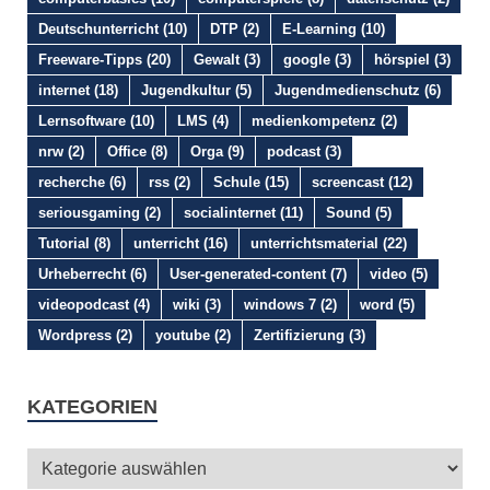
Deutschunterricht
(10)
DTP
(2)
E-Learning
(10)
Freeware-Tipps
(20)
Gewalt
(3)
google
(3)
hörspiel
(3)
internet
(18)
Jugendkultur
(5)
Jugendmedienschutz
(6)
Lernsoftware
(10)
LMS
(4)
medienkompetenz
(2)
nrw
(2)
Office
(8)
Orga
(9)
podcast
(3)
recherche
(6)
rss
(2)
Schule
(15)
screencast
(12)
seriousgaming
(2)
socialinternet
(11)
Sound
(5)
Tutorial
(8)
unterricht
(16)
unterrichtsmaterial
(22)
Urheberrecht
(6)
User-generated-content
(7)
video
(5)
videopodcast
(4)
wiki
(3)
windows 7
(2)
word
(5)
Wordpress
(2)
youtube
(2)
Zertifizierung
(3)
KATEGORIEN